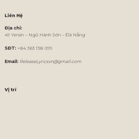
Liên Hệ
Địa chỉ:
49 Yersin – Ngũ Hành Sơn – Đà Nẵng
SĐT:
+84 363 138 099
Email:
ReleaseLyricsvn@gmail.com
Vị trí