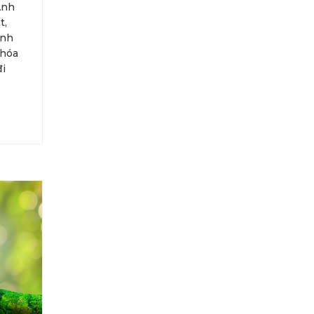
Anh
t,
ình
khóa
đi