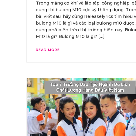
Trong mảng cơ khí và lắp ráp, công nghiệp, d
dụng thì bulong M10 cực kỳ thông dụng. Tro
bài viết sau, hãy cùng Releaselyrics tìm hiểu 
bulong M10 là gì và các loại bulong m10 được
dụng phổ biến trên thị trường hiện nay. Bulo
M10 là gì? Bulong M10 là gì? […]
READ MORE