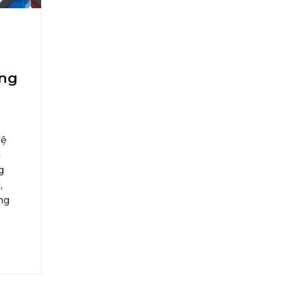
ông
vệ
à
g
,
ng