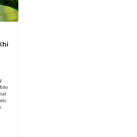
Khi
g
 bảo
oạt
ước
e