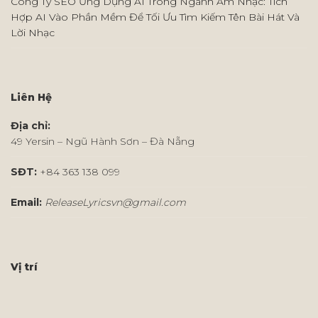
Công Ty SEO Ứng Dụng AI Trong Ngành Âm Nhạc: Tích
Hợp AI Vào Phần Mềm Để Tối Ưu Tìm Kiếm Tên Bài Hát Và
Lời Nhạc
Liên Hệ
Địa chỉ:
49 Yersin – Ngũ Hành Sơn – Đà Nẵng
SĐT:
+84 363 138 099
Email:
ReleaseLyricsvn@gmail.com
Vị trí