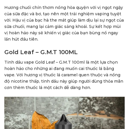
Hương chuối chín thơm nồng hòa quyện với vị ngọt ngậy
của sữa đặc và bơ, tạo nên một trải nghiệm vaping tuyệt
vời. Hậu vị của bạc hà the mát giúp làm dịu lại sự ngọt của
sữa chuối, mang lại cảm giác sảng khoái. Sự kết hợp mùi
vị hoàn hảo này sẽ khiến vị giác của bạn bùng nổ ngay
lần hút đầu tiên.
Gold Leaf – G.M.T 100ML
Tinh dầu vape Gold Leaf – G.M.T 100ml là một lựa chọn
hoàn hảo cho những ai đang muốn cai thuốc lá bằng
vape. Với hương vị thuốc lá caramel quen thuộc và nồng
độ nicotine thấp, tinh dầu này giúp người dùng thỏa mãn
cơn thèm thuốc lá một cách dễ dàng hơn.