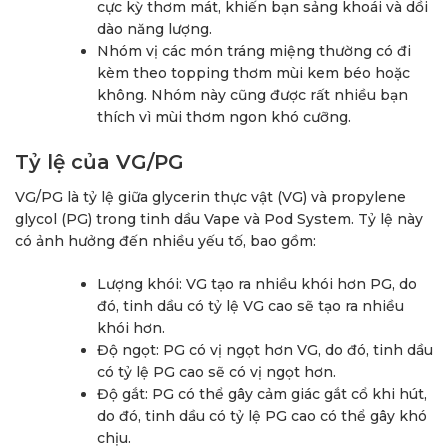
cực kỳ thơm mát, khiến bạn sảng khoái và dồi
dào năng lượng.
Nhóm vị các món tráng miệng thường có đi
kèm theo topping thơm mùi kem béo hoặc
không. Nhóm này cũng được rất nhiều bạn
thích vì mùi thơm ngon khó cưỡng.
Tỷ lệ của VG/PG
VG/PG là tỷ lệ giữa glycerin thực vật (VG) và propylene
glycol (PG) trong tinh dầu Vape và Pod System. Tỷ lệ này
có ảnh hưởng đến nhiều yếu tố, bao gồm:
Lượng khói: VG tạo ra nhiều khói hơn PG, do
đó, tinh dầu có tỷ lệ VG cao sẽ tạo ra nhiều
khói hơn.
Độ ngọt: PG có vị ngọt hơn VG, do đó, tinh dầu
có tỷ lệ PG cao sẽ có vị ngọt hơn.
Độ gắt: PG có thể gây cảm giác gắt cổ khi hút,
do đó, tinh dầu có tỷ lệ PG cao có thể gây khó
chịu.