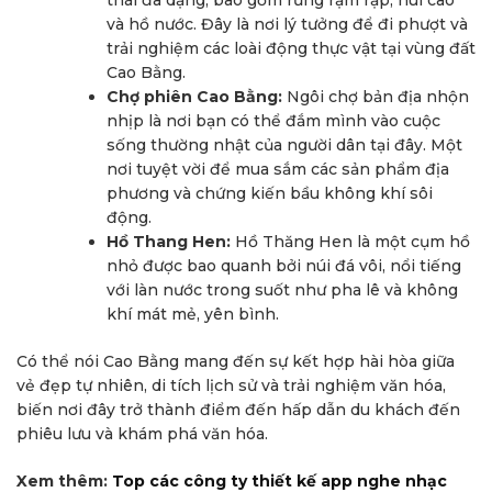
thái đa dạng, bao gồm rừng rậm rạp, núi cao
và hồ nước. Đây là nơi lý tưởng để đi phượt và
trải nghiệm các loài động thực vật tại vùng đất
Cao Bằng.
Chợ phiên Cao Bằng:
Ngôi chợ bản địa nhộn
nhịp là nơi bạn có thể đắm mình vào cuộc
sống thường nhật của người dân tại đây. Một
nơi tuyệt vời để mua sắm các sản phẩm địa
phương và chứng kiến bầu không khí sôi
động.
Hồ Thang Hen:
Hồ Thăng Hen là một cụm hồ
nhỏ được bao quanh bởi núi đá vôi, nổi tiếng
với làn nước trong suốt như pha lê và không
khí mát mẻ, yên bình.
Có thể nói Cao Bằng mang đến sự kết hợp hài hòa giữa
vẻ đẹp tự nhiên, di tích lịch sử và trải nghiệm văn hóa,
biến nơi đây trở thành điểm đến hấp dẫn du khách đến
phiêu lưu và khám phá văn hóa.
Xem thêm:
Top các công ty thiết kế app nghe nhạc