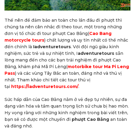
Thế nên để đảm bảo an toàn cho lần đầu đi phượt thì
chúng ta nên cân nhắc đi theo tour, một trong những
đơn vị tổ chức đi tour phượt Cao Bằng(
Cao Bang
motorcycle tours
) chất lượng và uy tín nhất có thể nhắc
đến chính là
Iadventuretours
. Với đội ngũ giàu kinh
nghiệm, sức trẻ và sự nhiệt tình, I
adventuretours
sẵn
lòng mang đến cho các bạn trải nghiệm đi phượt Cao
Bằng, khám phá Mã Pí Lèng(
motorbike tour Ma Pi Leng
Pass
) và các vùng Tây Bắc an toàn, đáng nhớ và thú vị
nhất. Tham khảo chi tiết các tour thú vị
tại
https://iadventuretours.com/
.
Sức hấp dẫn của Cao Bằng nằm ở vẻ đẹp tự nhiên, sự đa
dạng văn hóa và tầm quan trọng lịch sử chưa bị hao mòn.
Hy vọng rằng với những kinh nghiệm trong bài viết trên,
bạn sẽ có được một chuyến đi
phượt Cao Bằng
an toàn
và đáng nhớ.