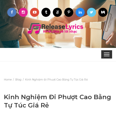
Toggle
navigat
Home
Blog
Kinh Nghiệm Đi Phượt Cao Bằng Tự Túc Giá Rẻ
Kinh Nghiệm Đi Phượt Cao Bằng
Tự Túc Giá Rẻ