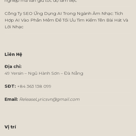
nghiệp mà vẫn giữ tốc độ làm việc
Công Ty SEO Ứng Dụng AI Trong Ngành Âm Nhạc: Tích
Hợp AI Vào Phần Mềm Để Tối Ưu Tìm Kiếm Tên Bài Hát Và
Lời Nhạc
Liên Hệ
Địa chỉ:
49 Yersin – Ngũ Hành Sơn – Đà Nẵng
SĐT:
+84 363 138 099
Email:
ReleaseLyricsvn@gmail.com
Vị trí