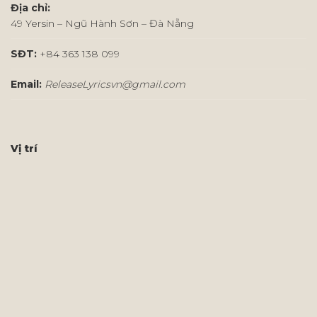
Địa chỉ:
49 Yersin – Ngũ Hành Sơn – Đà Nẵng
SĐT:
+84 363 138 099
Email:
ReleaseLyricsvn@gmail.com
Vị trí