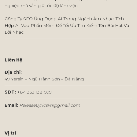
nghiệp mà vẫn giữ tốc độ làm việc
Công Ty SEO Ứng Dụng AI Trong Ngành Âm Nhạc: Tích
Hợp AI Vào Phần Mềm Để Tối Ưu Tìm Kiếm Tên Bài Hát Và
Lời Nhạc
Liên Hệ
Địa chỉ:
49 Yersin – Ngũ Hành Sơn – Đà Nẵng
SĐT:
+84 363 138 099
Email:
ReleaseLyricsvn@gmail.com
Vị trí