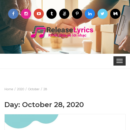
Toggle
navigat
Home
2020
October
28
Day: October 28, 2020