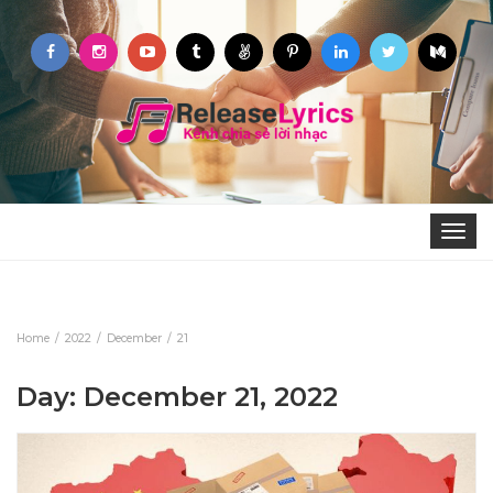
Toggle
navigat
Home
2022
December
21
Day: December 21, 2022