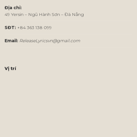
Địa chỉ:
49 Yersin – Ngũ Hành Sơn – Đà Nẵng
SĐT:
+84 363 138 099
Email:
ReleaseLyricsvn@gmail.com
Vị trí