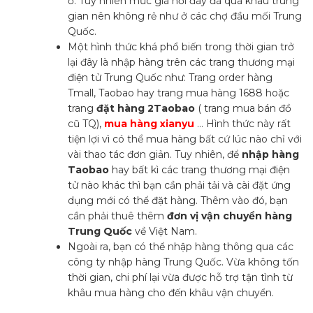
ở. Tuy nhiên mức giá nơi đây đã qua khâu trung
gian nên không rẻ như ở các chợ đầu mối Trung
Quốc.
Một hình thức khá phổ biến trong thời gian trở
lại đây là nhập hàng trên các trang thương mại
điện tử Trung Quốc như: Trang order hàng
Tmall, Taobao hay trang mua hàng 1688 hoặc
trang
đặt hàng 2Taobao
( trang mua bán đồ
cũ TQ),
mua hàng xianyu
… Hình thức này rất
tiện lợi vì có thể mua hàng bất cứ lúc nào chỉ với
vài thao tác đơn giản. Tuy nhiên, để
nhập hàng
Taobao
hay bất kì các trang thương mại điện
tử nào khác thì bạn cần phải tải và cài đặt ứng
dụng mới có thể đặt hàng. Thêm vào đó, bạn
cần phải thuê thêm
đơn vị vận chuyển hàng
Trung Quốc
về Việt Nam.
Ngoài ra, bạn có thể nhập hàng thông qua các
công ty nhập hàng Trung Quốc
. Vừa không tốn
thời gian, chi phí lại vừa được hỗ trợ tận tình từ
khâu mua hàng cho đến khâu vận chuyển.