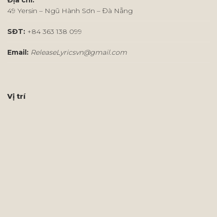
Địa chỉ:
49 Yersin – Ngũ Hành Sơn – Đà Nẵng
SĐT:
+84 363 138 099
Email:
ReleaseLyricsvn@gmail.com
Vị trí