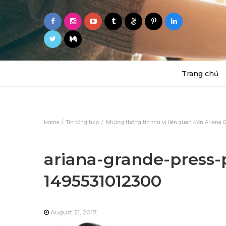
Trang chủ
Home
Tin tổng hợp
Những thông tin thú vị liên quan đến Ariana 
ariana-grande-press-
1495531012300
August 21, 2017