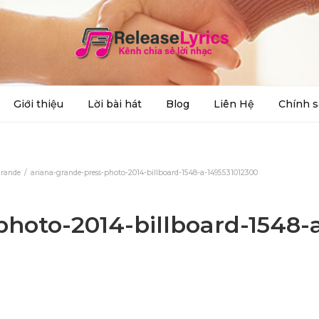
Giới thiệu
Lời bài hát
Blog
Liên Hệ
Chính s
Grande
ariana-grande-press-photo-2014-billboard-1548-a-1495531012300
photo-2014-billboard-1548-