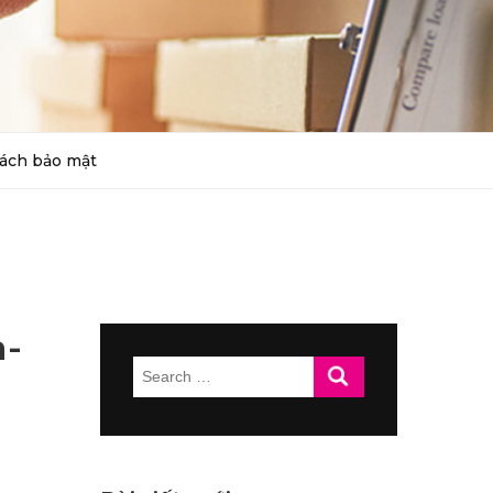
ách bảo mật
a-
Search
for: