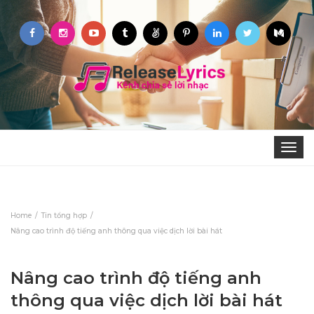
Toggle
navigat
Home
Tin tổng hợp
Nâng cao trình độ tiếng anh thông qua việc dịch lời bài hát
Nâng cao trình độ tiếng anh
thông qua việc dịch lời bài hát