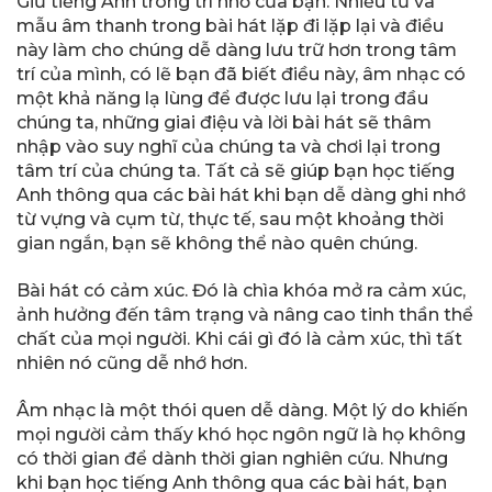
Giữ tiếng Anh trong trí nhớ của bạn. Nhiều từ và
mẫu âm thanh trong bài hát lặp đi lặp lại và điều
này làm cho chúng dễ dàng lưu trữ hơn trong tâm
trí của mình, có lẽ bạn đã biết điều này, âm nhạc có
một khả năng lạ lùng để được lưu lại trong đầu
chúng ta, những giai điệu và lời bài hát sẽ thâm
nhập vào suy nghĩ của chúng ta và chơi lại trong
tâm trí của chúng ta. Tất cả sẽ giúp bạn học tiếng
Anh thông qua các bài hát khi bạn dễ dàng ghi nhớ
từ vựng và cụm từ, thực tế, sau một khoảng thời
gian ngắn, bạn sẽ không thể nào quên chúng.
Bài hát có cảm xúc. Đó là chìa khóa mở ra cảm xúc,
ảnh hưởng đến tâm trạng và nâng cao tinh thần thể
chất của mọi người. Khi cái gì đó là cảm xúc, thì tất
nhiên nó cũng dễ nhớ hơn.
Âm nhạc là một thói quen dễ dàng. Một lý do khiến
mọi người cảm thấy khó học ngôn ngữ là họ không
có thời gian để dành thời gian nghiên cứu. Nhưng
khi bạn học tiếng Anh thông qua các bài hát, bạn