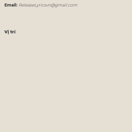
Email:
ReleaseLyricsvn@gmail.com
Vị trí