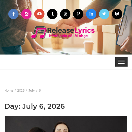
Toggle
navigat
Home
2026
July
6
Day: July 6, 2026