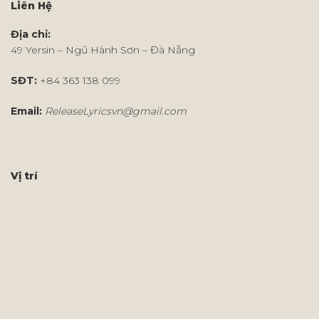
Liên Hệ
Địa chỉ:
49 Yersin – Ngũ Hành Sơn – Đà Nẵng
SĐT:
+84 363 138 099
Email:
ReleaseLyricsvn@gmail.com
Vị trí