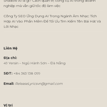
Shadow AI là gì? Cách quản trị công cụ AI trong doanh
nghiệp mà vẫn giữ tốc độ làm việc
Công Ty SEO Ứng Dụng AI Trong Ngành Âm Nhạc: Tích
Hợp AI Vào Phần Mềm Để Tối Ưu Tìm Kiếm Tên Bài Hát Và
Lời Nhạc
Liên Hệ
Địa chỉ:
49 Yersin – Ngũ Hành Sơn – Đà Nẵng
SĐT:
+84 363 138 099
Email:
ReleaseLyricsvn@gmail.com
Vị trí