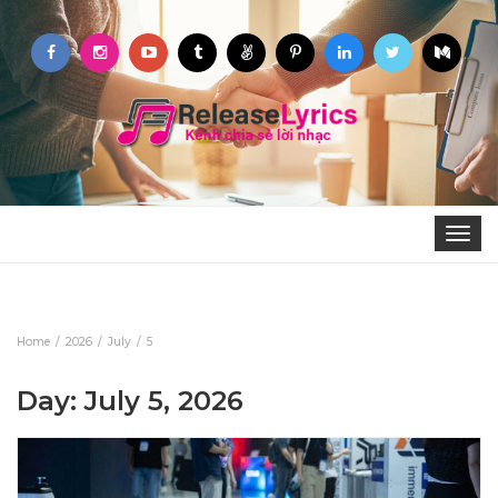
Toggle
navigat
Home
2026
July
5
Day: July 5, 2026