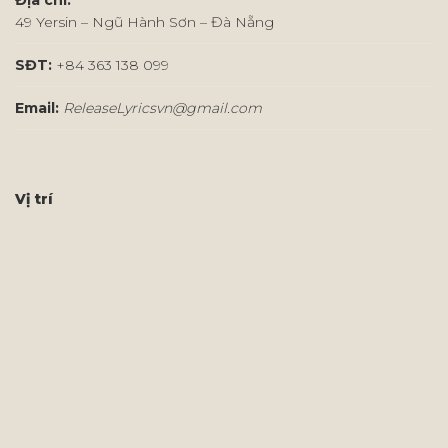
Địa chỉ:
49 Yersin – Ngũ Hành Sơn – Đà Nẵng
SĐT:
+84 363 138 099
Email:
ReleaseLyricsvn@gmail.com
Vị trí