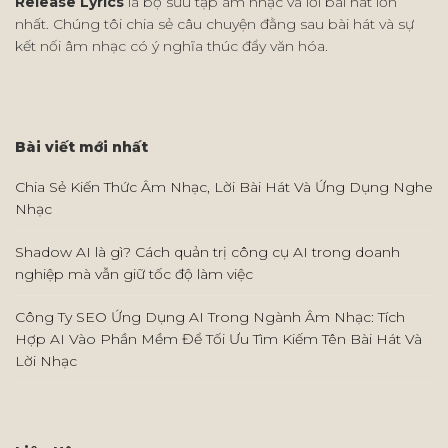
Release Lyrics
là bộ sưu tập âm nhạc và lời bài hát lớn
nhất. Chúng tôi chia sẻ câu chuyện đằng sau bài hát và sự
kết nối âm nhạc có ý nghĩa thúc đẩy văn hóa.
Bài viết mới nhất
Chia Sẻ Kiến Thức Âm Nhạc, Lời Bài Hát Và Ứng Dụng Nghe
Nhạc
Shadow AI là gì? Cách quản trị công cụ AI trong doanh
nghiệp mà vẫn giữ tốc độ làm việc
Công Ty SEO Ứng Dụng AI Trong Ngành Âm Nhạc: Tích
Hợp AI Vào Phần Mềm Để Tối Ưu Tìm Kiếm Tên Bài Hát Và
Lời Nhạc