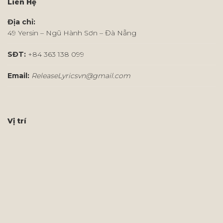
Liên Hệ
Địa chỉ:
49 Yersin – Ngũ Hành Sơn – Đà Nẵng
SĐT:
+84 363 138 099
Email:
ReleaseLyricsvn@gmail.com
Vị trí