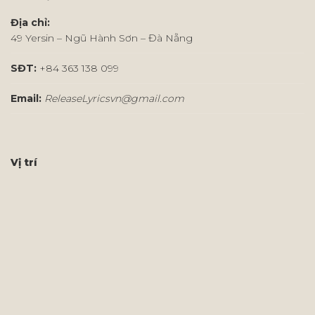
Địa chỉ:
49 Yersin – Ngũ Hành Sơn – Đà Nẵng
SĐT:
+84 363 138 099
Email:
ReleaseLyricsvn@gmail.com
Vị trí