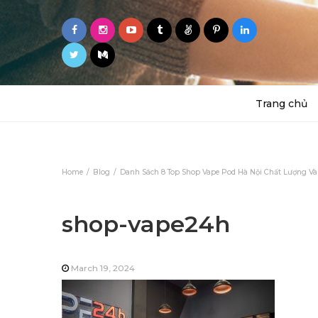
Trang chủ
Home
Blog
Danh Sách 8 Top Shop Vape Pod Hà Nội Chất Lượng Và
shop-vape24h
March 19, 2024