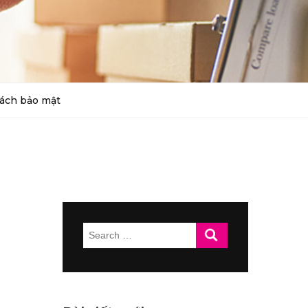
ách bảo mật
Search
for: