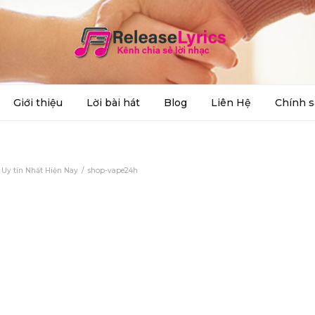
Giới thiệu
Lời bài hát
Blog
Liên Hệ
Chính s
 Uy tín Nhất Hiện Nay
shop-vape24h