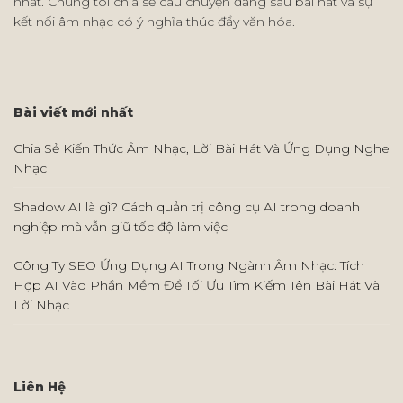
nhất. Chúng tôi chia sẻ câu chuyện đằng sau bài hát và sự
kết nối âm nhạc có ý nghĩa thúc đẩy văn hóa.
Bài viết mới nhất
Chia Sẻ Kiến Thức Âm Nhạc, Lời Bài Hát Và Ứng Dụng Nghe
Nhạc
Shadow AI là gì? Cách quản trị công cụ AI trong doanh
nghiệp mà vẫn giữ tốc độ làm việc
Công Ty SEO Ứng Dụng AI Trong Ngành Âm Nhạc: Tích
Hợp AI Vào Phần Mềm Để Tối Ưu Tìm Kiếm Tên Bài Hát Và
Lời Nhạc
Liên Hệ