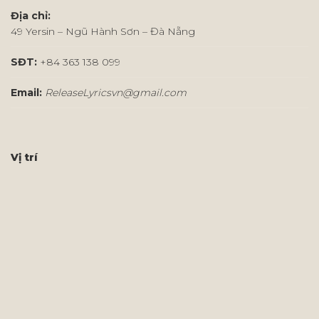
Địa chỉ:
49 Yersin – Ngũ Hành Sơn – Đà Nẵng
SĐT:
+84 363 138 099
Email:
ReleaseLyricsvn@gmail.com
Vị trí