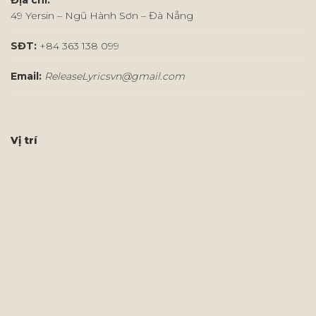
Địa chỉ:
49 Yersin – Ngũ Hành Sơn – Đà Nẵng
SĐT:
+84 363 138 099
Email:
ReleaseLyricsvn@gmail.com
Vị trí