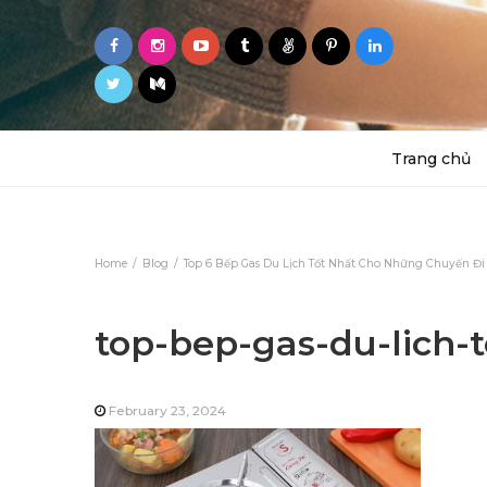
Trang chủ
Home
Blog
Top 6 Bếp Gas Du Lịch Tốt Nhất Cho Những Chuyến Đi
top-bep-gas-du-lich-
February 23, 2024