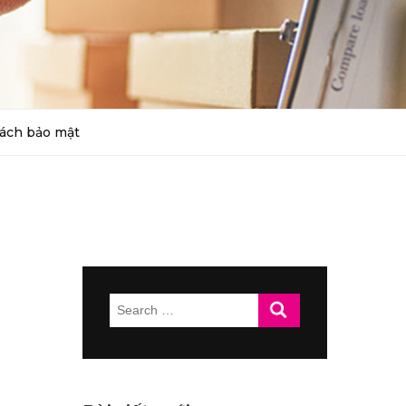
ách bảo mật
Search
for: