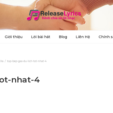
Giới thiệu
Lời bài hát
Blog
Liên Hệ
Chính s
 Xa
top-bep-gas-du-lich-tot-nhat-4
tot-nhat-4