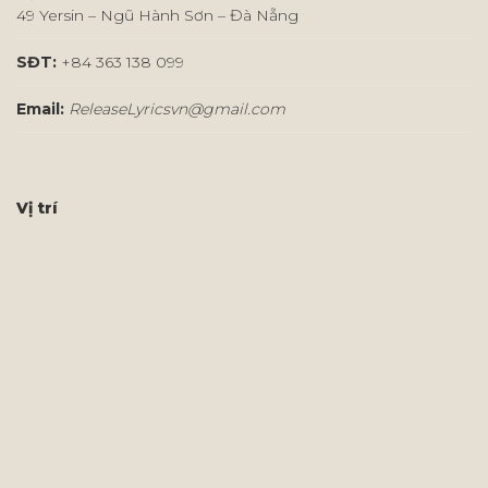
49 Yersin – Ngũ Hành Sơn – Đà Nẵng
SĐT:
+84 363 138 099
Email:
ReleaseLyricsvn@gmail.com
Vị trí