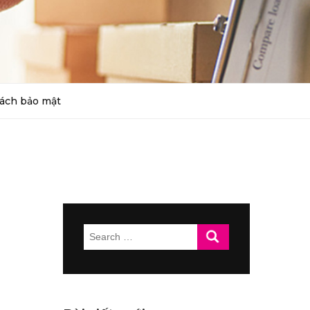
ách bảo mật
Search
for: