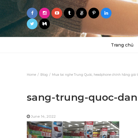
Trang chủ
Home
Blog
Mua tai nghe Trung Quốc, headphone chính hãng giá t
sang-trung-quoc-da
June 14, 2022