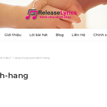
Giới thiệu
Lời bài hát
Blog
Liên Hệ
Chính s
ốt ở đâu?
sang-trung-quoc-danh-hang
nh-hang