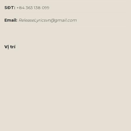
SĐT:
+84 363 138 099
Email:
ReleaseLyricsvn@gmail.com
Vị trí