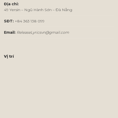
Địa chỉ:
49 Yersin – Ngũ Hành Sơn – Đà Nẵng
SĐT:
+84 363 138 099
Email:
ReleaseLyricsvn@gmail.com
Vị trí