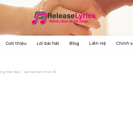
Giới thiệu
Lời bài hát
Blog
Liên Hệ
Chính s
ường Hiện Nay
cac-loai-tem-nhan-16