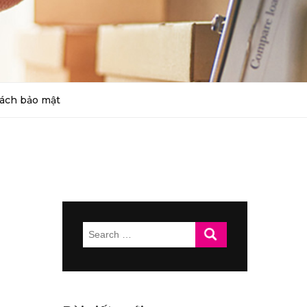
ách bảo mật
Search
for: