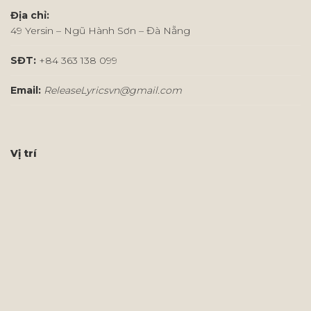
Địa chỉ:
49 Yersin – Ngũ Hành Sơn – Đà Nẵng
SĐT:
+84 363 138 099
Email:
ReleaseLyricsvn@gmail.com
Vị trí