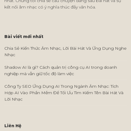
nhất. Chúng tôi chia sẻ câu chuyện đằng sau bài hát và sự
kết nối âm nhạc có ý nghĩa thúc đẩy văn hóa.
Bài viết mới nhất
Chia Sẻ Kiến Thức Âm Nhạc, Lời Bài Hát Và Ứng Dụng Nghe
Nhạc
Shadow AI là gì? Cách quản trị công cụ AI trong doanh
nghiệp mà vẫn giữ tốc độ làm việc
Công Ty SEO Ứng Dụng AI Trong Ngành Âm Nhạc: Tích
Hợp AI Vào Phần Mềm Để Tối Ưu Tìm Kiếm Tên Bài Hát Và
Lời Nhạc
Liên Hệ