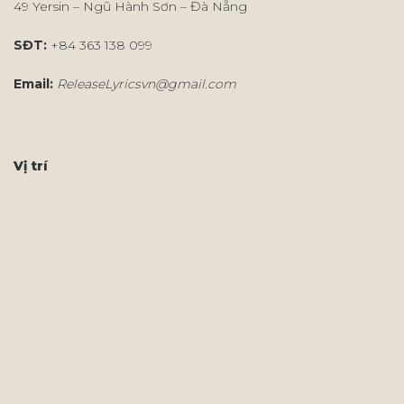
49 Yersin – Ngũ Hành Sơn – Đà Nẵng
SĐT:
+84 363 138 099
Email:
ReleaseLyricsvn@gmail.com
Vị trí