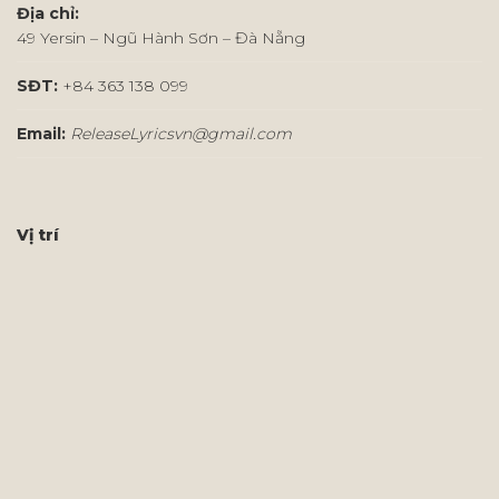
Địa chỉ:
49 Yersin – Ngũ Hành Sơn – Đà Nẵng
SĐT:
+84 363 138 099
Email:
ReleaseLyricsvn@gmail.com
Vị trí