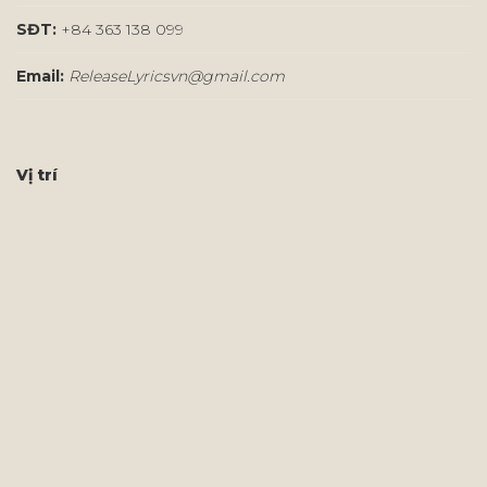
SĐT:
+84 363 138 099
Email:
ReleaseLyricsvn@gmail.com
Vị trí