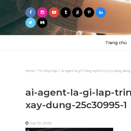
Trang chủ
Home
Tin tổng hợp
AI agent là gì? Công nghệ trợ lý tự động đa
ai-agent-la-gi-lap-tri
xay-dung-25c30995-1
July 10, 2026