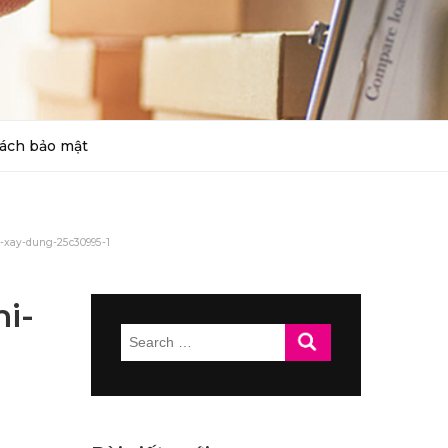
ách bảo mật
hi-xay-dung-25c30995-1
hi-
Search
for: