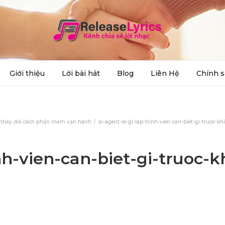
Giới thiệu
Lời bài hát
Blog
Liên Hệ
Chính s
ng thay đổi cách phần mềm vận hành
ai-agent-la-gi-lap-trinh-vien-can-biet-gi-truoc-k
nh-vien-can-biet-gi-truoc-k