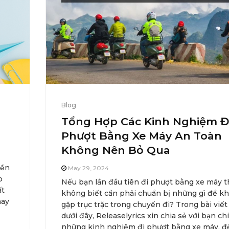
Blog
Tổng Hợp Các Kinh Nghiệm Đ
Phượt Bằng Xe Máy An Toàn
Không Nên Bỏ Qua
nền
May 29, 2024
p
Nếu bạn lần đầu tiên đi phượt bằng xe máy t
ất
không biết cần phải chuẩn bị những gì để k
nay
gặp trục trặc trong chuyến đi? Trong bài viết
dưới đây, Releaselyrics xin chia sẻ với bạn chi
những kinh nghiệm đi phượt bằng xe máy, đ