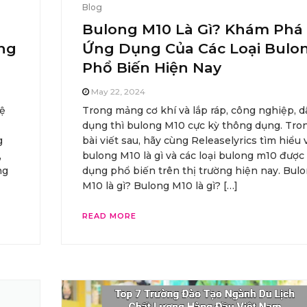
Blog
Bulong M10 Là Gì? Khám Phá
ông
Ứng Dụng Của Các Loại Bulo
Phổ Biến Hiện Nay
May 22, 2024
vệ
Trong mảng cơ khí và lắp ráp, công nghiệp, 
dụng thì bulong M10 cực kỳ thông dụng. Tro
g
bài viết sau, hãy cùng Releaselyrics tìm hiểu 
,
bulong M10 là gì và các loại bulong m10 được
ng
dụng phổ biến trên thị trường hiện nay. Bul
M10 là gì? Bulong M10 là gì? […]
READ MORE