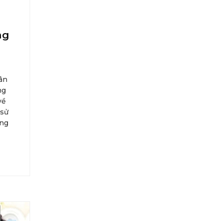
ng
dân
ng
về
 sử
ong