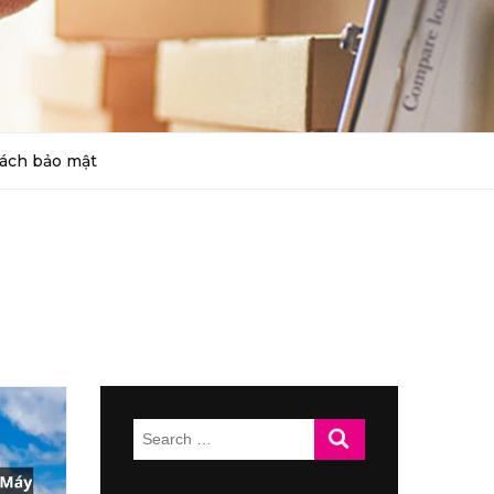
ách bảo mật
Search
for: