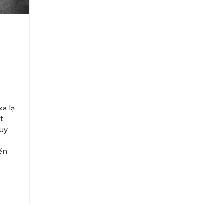
a lạ
t
 uy
đến