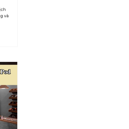
ịch
ng và